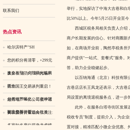
举行，实地探访了中海大吉巷和白塔
联系我们
比50%以上。今年5月25日开业至
西城区税务局相关负责人介绍，
热点资讯
商户长期发展的信心。针对商圈新
哈尔滨特产“SH
如，在商场开业前，陶然亭税务所
商户提供“一站式、套餐式”服务。
您的积分将清零，+299元
答，助力企业稳健起步。
换金吊坠？央视曝光骗局
废弃在“基尔丁岛”的海岸
以百纳海通（北京）科技有限公
巨炮
勇士国王交易谈判重启！
吉巷店店长王凤龙还表示，大吉巷
局设置的离境退税服务点，进一步
分歧细节曝光，三老冲冠
越秀地产96亿公司债申请
此外，在服务白塔寺街区发展进程
被坑仍等待帮
获上交所、证监会批准
英联股份资金动向引关注:
税收专员”制度，提前介入，为企
多家知名席位现身龙虎榜
置对接，精准匹配小微企业优惠、